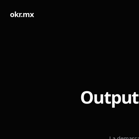
okr.mx
Output
La demarca