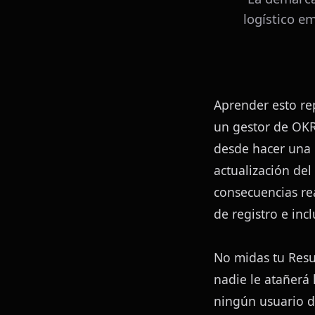
logístico e
Aprender esto rep
un gestor de OKRs
desde hacer una p
actualización del
consecuencias rea
de registro e inc
No midas tu Resul
nadie le atañerá l
ningún usuario d