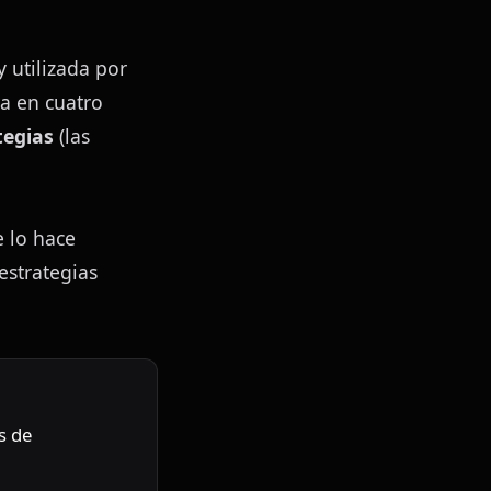
utilizada por 
 en cuatro 
tegias
 (las 
 lo hace 
strategias 
 de 