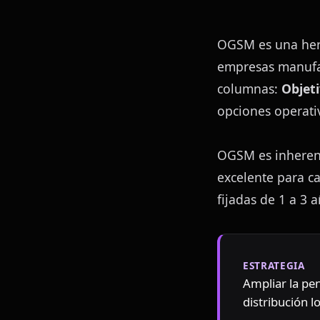
OGSM es una herr
empresas manufac
columnas: 
Objet
opciones operativ
OGSM es inherent
excelente para c
fijadas de 1 a 3 
ESTRATEGIA
Ampliar la pe
distribución l