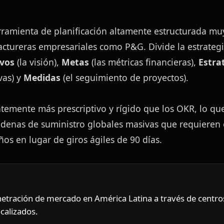
amienta de planificación altamente estructurada muy 
tureras empresariales como P&G. Divide la estrategia
ivos
 (la visión), 
Metas
 (las métricas financieras), 
Estra
as) y 
Medidas
 (el seguimiento de proyectos).
emente más prescriptivo y rígido que los OKR, lo que
adenas de suministro globales masivas que requieren e
años en lugar de giros ágiles de 90 días.
netración de mercado en América Latina a través de centros
ocalizados.