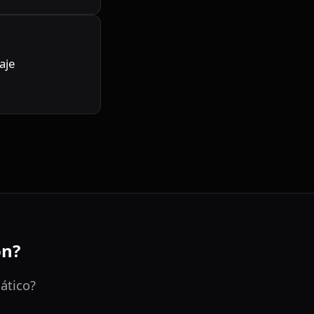
je 
ón?
ático?