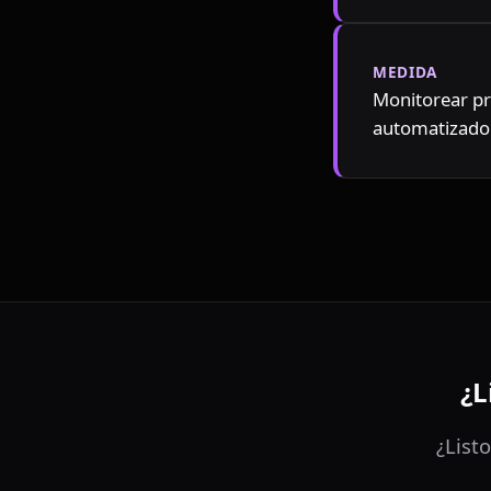
MEDIDA
Monitorear pr
automatizado 
¿L
¿List