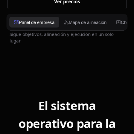
Ver precios
Panel de empresa
Mapa de alineación
Check
Sigue objetivos, alineación y ejecución en un solo
lugar
El sistema
operativo para la